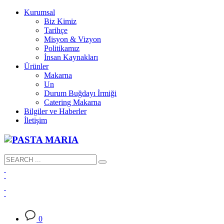
Kurumsal
Biz Kimiz
Tarihçe
Misyon & Vizyon
Politikamız
İnsan Kaynakları
Ürünler
Makarna
Un
Durum Buğdayı İrmiği
Catering Makarna
Bilgiler ve Haberler
İletişim
0