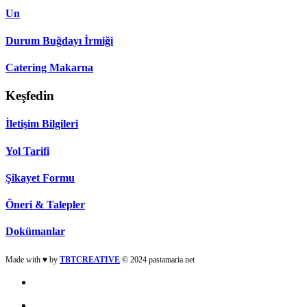
Un
Durum Buğdayı İrmiği
Catering Makarna
Keşfedin
İletişim Bilgileri
Yol Tarifi
Şikayet Formu
Öneri & Talepler
Dokümanlar
Made with ♥ by
TBTCREATIVE
© 2024 pastamaria.net