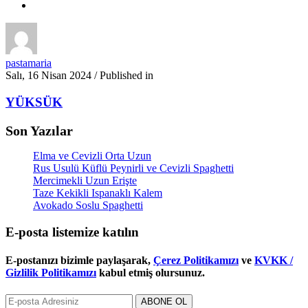
pastamaria
Salı, 16 Nisan 2024
/
Published in
YÜKSÜK
Son Yazılar
Elma ve Cevizli Orta Uzun
Rus Usulü Küflü Peynirli ve Cevizli Spaghetti
Mercimekli Uzun Erişte
Taze Kekikli Ispanaklı Kalem
Avokado Soslu Spaghetti
E-posta listemize
katılın
E-postanızı bizimle paylaşarak,
Çerez Politikamızı
ve
KVKK /
Gizlilik Politikamızı
kabul etmiş olursunuz.
ABONE OL