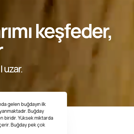
rımı keşfeder,
r
 uzar.
ında gelen buğdayın ilk
ayanmaktadır. Buğday
n biridir. Yüksek miktarda
içerir. Buğday pek çok