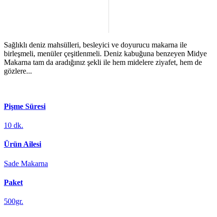
Sağlıklı deniz mahsülleri, besleyici ve doyurucu makarna ile
birleşmeli, menüler çeşitlenmeli. Deniz kabuğuna benzeyen Midye
Makarna tam da aradığınız şekli ile hem midelere ziyafet, hem de
gözlere...
Pişme Süresi
10 dk.
Ürün Ailesi
Sade Makarna
Paket
500gr.