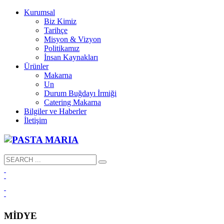
Kurumsal
Biz Kimiz
Tarihçe
Misyon & Vizyon
Politikamız
İnsan Kaynakları
Ürünler
Makarna
Un
Durum Buğdayı İrmiği
Catering Makarna
Bilgiler ve Haberler
İletişim
MİDYE